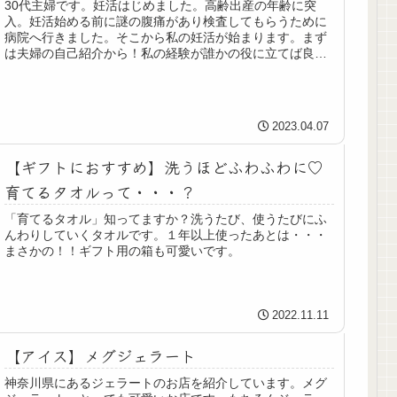
30代主婦です。妊活はじめました。高齢出産の年齢に突
入。妊活始める前に謎の腹痛があり検査してもらうために
病院へ行きました。そこから私の妊活が始まります。まず
は夫婦の自己紹介から！私の経験が誰かの役に立てば良い
なと思います。
2023.04.07
【ギフトにおすすめ】洗うほどふわふわに♡
育てるタオルって・・・？
「育てるタオル」知ってますか？洗うたび、使うたびにふ
んわりしていくタオルです。１年以上使ったあとは・・・
まさかの！！ギフト用の箱も可愛いです。
2022.11.11
【アイス】メグジェラート
神奈川県にあるジェラートのお店を紹介しています。メグ