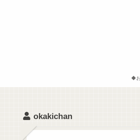
◆
okakichan