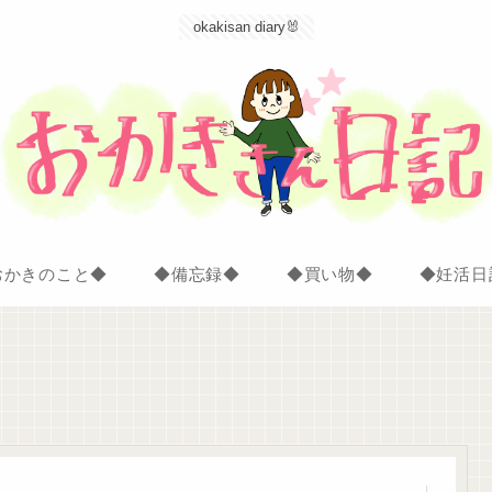
okakisan diary🐰
おかきのこと◆
◆備忘録◆
◆買い物◆
◆妊活日