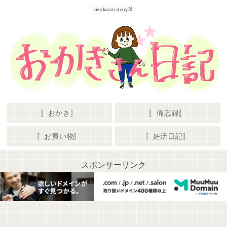
okakisan diary🐰
〚おかき〛
〚備忘録〛
〚お買い物〛
〚妊活日記〛
スポンサーリンク