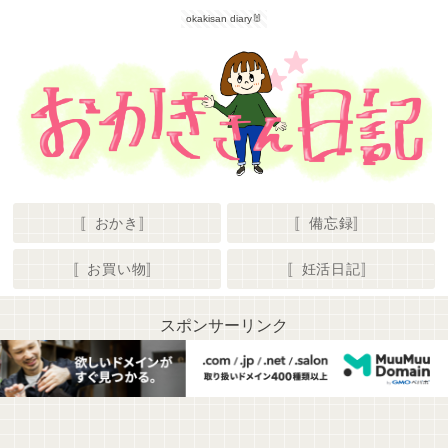
okakisan diary🐰
〚おかき〛
〚備忘録〛
〚お買い物〛
〚妊活日記〛
スポンサーリンク